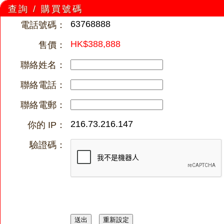
查詢 / 購買號碼
63768888
電話號碼：
HK$388,888
售價：
聯絡姓名：
聯絡電話：
聯絡電郵：
216.73.216.147
你的 IP：
驗證碼：