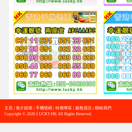
主頁
|
推介靚號
|
手機號碼
|
特價專區
|
服務資訊
|
聯絡我們
Copyright © 2026 LUCKY.HK All Rights Reserved.